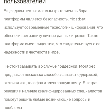
пользователей
Еще одним неотъемлемым критерием выбора
платформы является безопасность. Mostbet
использует современные технологии шифрования, что
обеспечивает защиту личных данных игроков. Также
платформа имеет лицензию, что свидетельствует о ее
надежности и честности в игре.
Не стоит забывать и о службе поддержки. Mostbet
предлагает несколько способов связи с поддержкой,
включая чат, телефон и электронную почту. Быстрая
реакция и наличие квалифицированных специалистов
помогут решить любые возникающие вопросы и
проблемы.