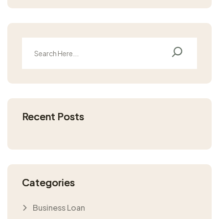
Recent Posts
Categories
Business Loan