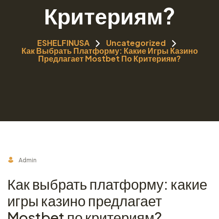
Критериям?
ESHELFINUSA
Uncategorized
Как Выбрать Платформу: Какие Игры Казино
Предлагает Mostbet По Критериям?
Admin
Как выбрать платформу: какие
игры казино предлагает
Mostbet по критериям?