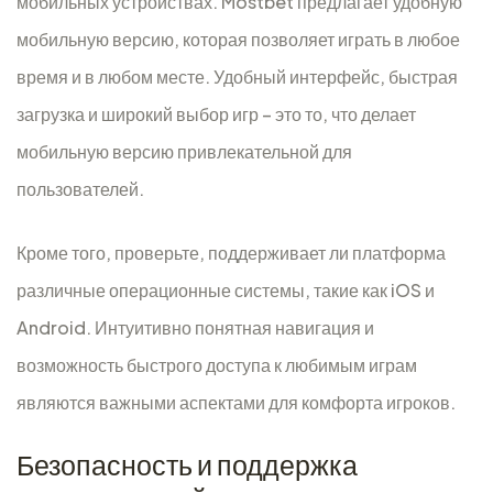
мобильных устройствах. Mostbet предлагает удобную
мобильную версию, которая позволяет играть в любое
время и в любом месте. Удобный интерфейс, быстрая
загрузка и широкий выбор игр – это то, что делает
мобильную версию привлекательной для
пользователей.
Кроме того, проверьте, поддерживает ли платформа
различные операционные системы, такие как iOS и
Android. Интуитивно понятная навигация и
возможность быстрого доступа к любимым играм
являются важными аспектами для комфорта игроков.
Безопасность и поддержка