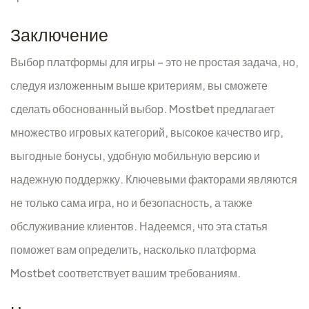
Заключение
Выбор платформы для игры – это не простая задача, но,
следуя изложенным выше критериям, вы сможете
сделать обоснованный выбор. Mostbet предлагает
множество игровых категорий, высокое качество игр,
выгодные бонусы, удобную мобильную версию и
надежную поддержку. Ключевыми факторами являются
не только сама игра, но и безопасность, а также
обслуживание клиентов. Надеемся, что эта статья
поможет вам определить, насколько платформа
Mostbet соответствует вашим требованиям.