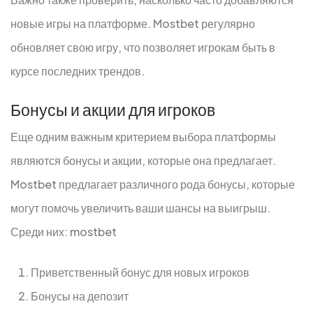
новые игры на платформе. Mostbet регулярно
обновляет свою игру, что позволяет игрокам быть в
курсе последних трендов.
Бонусы и акции для игроков
Еще одним важным критерием выбора платформы
являются бонусы и акции, которые она предлагает.
Mostbet предлагает различного рода бонусы, которые
могут помочь увеличить ваши шансы на выигрыш.
Среди них:
mostbet
Приветственный бонус для новых игроков
Бонусы на депозит