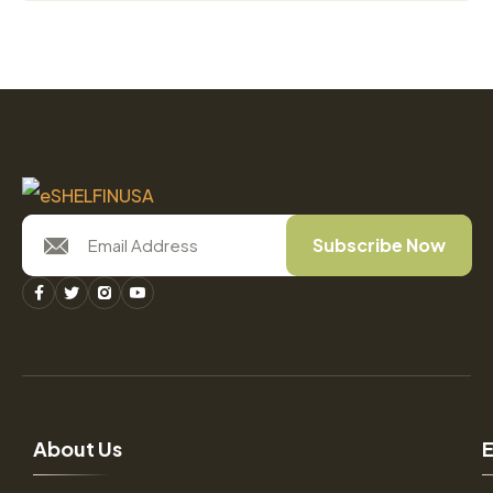
Subscribe Now
A
b
o
u
t
U
s