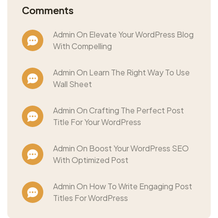
Comments
Admin On Elevate Your WordPress Blog
With Compelling
Admin On Learn The Right Way To Use
Wall Sheet
Admin On Crafting The Perfect Post
Title For Your WordPress
Admin On Boost Your WordPress SEO
With Optimized Post
Admin On How To Write Engaging Post
Titles For WordPress