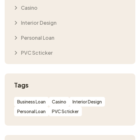
Casino
Interior Design
Personal Loan
PVC Scticker
Tags
Business Loan
Casino
Interior Design
Personal Loan
PVC Scticker