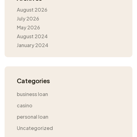
August 2026
July 2026
May 2026
August 2024
January 2024
Categories
business loan
casino
personal loan
Uncategorized