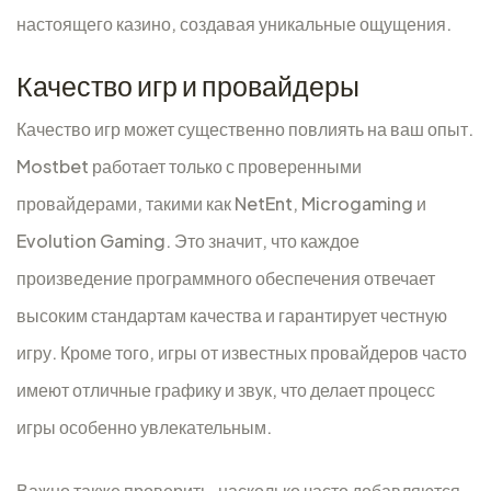
настоящего казино, создавая уникальные ощущения.
Качество игр и провайдеры
Качество игр может существенно повлиять на ваш опыт.
Mostbet работает только с проверенными
провайдерами, такими как NetEnt, Microgaming и
Evolution Gaming. Это значит, что каждое
произведение программного обеспечения отвечает
высоким стандартам качества и гарантирует честную
игру. Кроме того, игры от известных провайдеров часто
имеют отличные графику и звук, что делает процесс
игры особенно увлекательным.
Важно также проверить, насколько часто добавляются